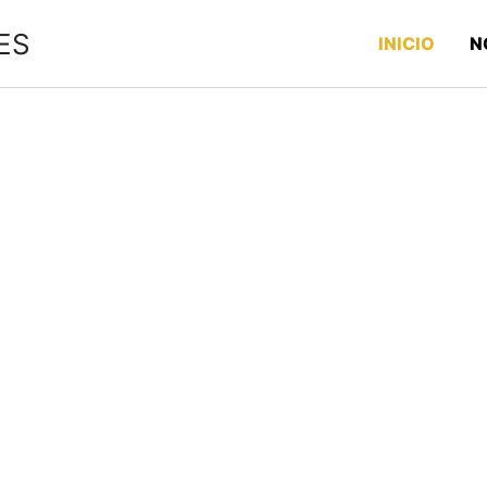
ES
INICIO
N